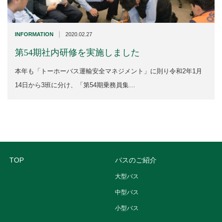
|
INFORMATION
2020.02.27
第54期社内研修を実施しました
本年も「トーホーバス運輸安全マネジメント」に則り令和2年1月
14日から3班に分け、「第54期乗務員集…
TOP
バスのご紹介
大型バス
中型バス
小型バス