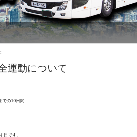
て
安全運動について
までの10日間
指す日です。