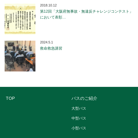
2018.10.12
第12回「大阪府無事故・無違反チャレンジコンテスト」
において表彰…
2024.5.1
救命救急講習
TOP
バスのご紹介
大型バス
中型バス
小型バス